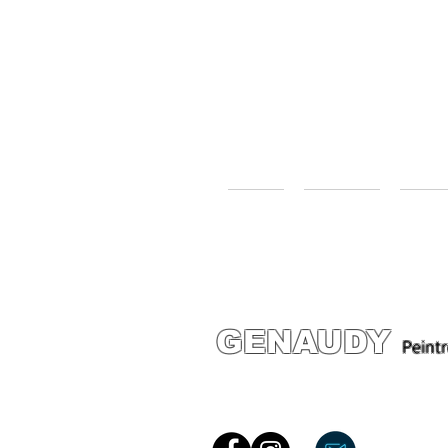
home
Services
expos
GENAUDY
Peintr